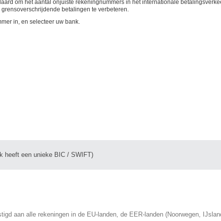
rd om het aantal onjuiste rekeningnummers in het internationale betalingsverkee
 grensoverschrijdende betalingen te verbeteren.
mer in, en selecteer uw bank.
k heeft een unieke BIC / SWIFT)
tigd aan alle rekeningen in de EU-landen, de EER-landen (Noorwegen, IJslan