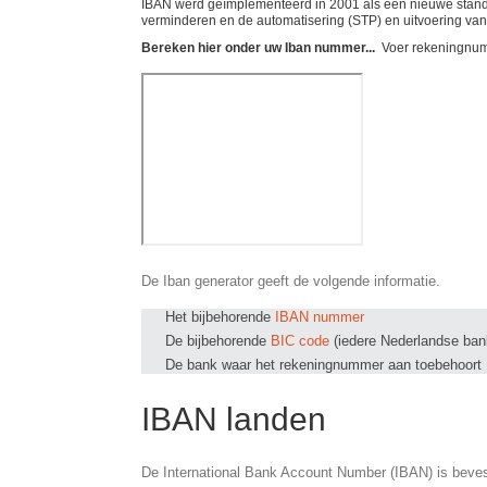
IBAN werd geïmplementeerd in 2001 als een nieuwe standaa
verminderen en de automatisering (STP) en uitvoering van
Bereken hier onder uw Iban nummer...
Voer rekeningnum
De Iban generator geeft de volgende informatie.
Het bijbehorende
IBAN nummer
De bijbehorende
BIC code
(iedere Nederlandse ban
De bank waar het rekeningnummer aan toebehoort
IBAN landen
De International Bank Account Number (IBAN) is beves