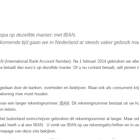
uropa op dezelfde manier: met IBAN.
 komende tijd gaan we in Nederland al steeds vaker gebruik m
 (International Bank Account Number). Na 1 februari 2014 gebruiken we alle
betaalt dan euro’s op dezelfde manier. Of u nu contant betaalt, wilt pinnen
edaan door de banken, overheden en bedrijven. Maar ook als consument krij
u rekening mee moet houden.
 van een langer rekeningnummer,
IBAN
. Dit rekeningnummer bestaat uit uw hu
n letters.
het buitenland overschrijven gebruiken dit rekeningnummer al langer. Maar oo
aakt heeft u al een IBAN. U vindt uw IBAN op uw rekeningafschriften en in u
mepage van deze site bekijken.