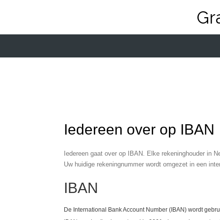
Ga
Gr
direct
naar
de
hoofdinhoud
Iedereen over op IBAN
Iedereen gaat over op IBAN. Elke rekeninghouder in Ne
Uw huidige rekeningnummer wordt omgezet in een inte
IBAN
De International Bank Account Number (IBAN) wordt gebruik