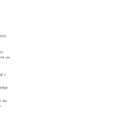
aken
en
 met uw
gt u
idige
k als
w