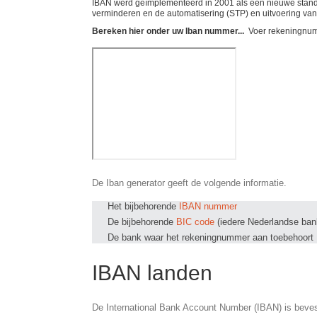
IBAN werd geïmplementeerd in 2001 als een nieuwe standaa
verminderen en de automatisering (STP) en uitvoering van
Bereken hier onder uw Iban nummer...
Voer rekeningnum
De Iban generator geeft de volgende informatie.
Het bijbehorende
IBAN nummer
De bijbehorende
BIC code
(iedere Nederlandse ban
De bank waar het rekeningnummer aan toebehoort
IBAN landen
De International Bank Account Number (IBAN) is beves