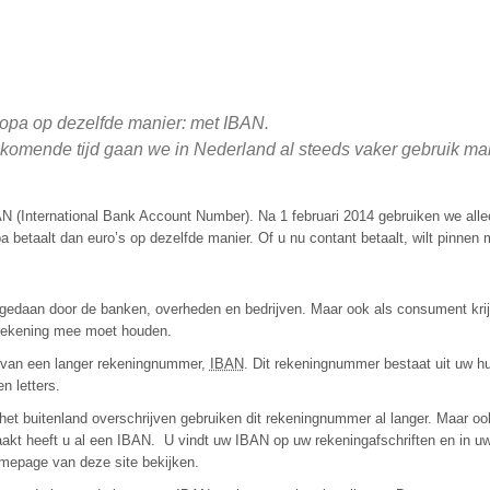
uropa op dezelfde manier: met IBAN.
 komende tijd gaan we in Nederland al steeds vaker gebruik m
 (International Bank Account Number). Na 1 februari 2014 gebruiken we alle
betaalt dan euro’s op dezelfde manier. Of u nu contant betaalt, wilt pinnen
edaan door de banken, overheden en bedrijven. Maar ook als consument krij
u rekening mee moet houden.
 van een langer rekeningnummer,
IBAN
. Dit rekeningnummer bestaat uit uw hu
n letters.
het buitenland overschrijven gebruiken dit rekeningnummer al langer. Maar oo
aakt heeft u al een IBAN. U vindt uw IBAN op uw rekeningafschriften en in u
mepage van deze site bekijken.