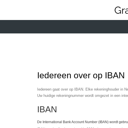
Ga
Gr
direct
naar
de
hoofdinhoud
Iedereen over op IBAN
Iedereen gaat over op IBAN. Elke rekeninghouder in Ne
Uw huidige rekeningnummer wordt omgezet in een inte
IBAN
De International Bank Account Number (IBAN) wordt gebruik