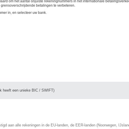
rd om het aantal onjuiste rekeningnummers in het internationale betalingsverkee
 grensoverschrijdende betalingen te verbeteren.
mer in, en selecteer uw bank.
k heeft een unieke BIC / SWIFT)
tigd aan alle rekeningen in de EU-landen, de EER-landen (Noorwegen, IJslan