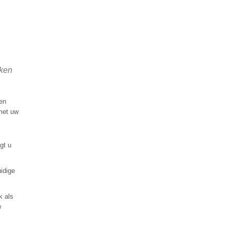
aken
en
 met uw
gt u
idige
k als
w