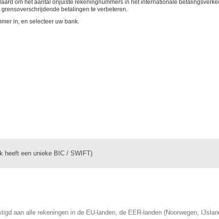
rd om het aantal onjuiste rekeningnummers in het internationale betalingsverkee
 grensoverschrijdende betalingen te verbeteren.
mer in, en selecteer uw bank.
k heeft een unieke BIC / SWIFT)
tigd aan alle rekeningen in de EU-landen, de EER-landen (Noorwegen, IJslan