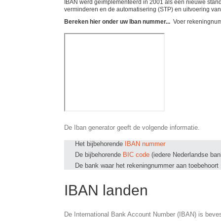
IBAN werd geïmplementeerd in 2001 als een nieuwe standaa
verminderen en de automatisering (STP) en uitvoering van
Bereken hier onder uw Iban nummer...
Voer rekeningnum
De Iban generator geeft de volgende informatie.
Het bijbehorende
IBAN nummer
De bijbehorende
BIC code
(iedere Nederlandse ban
De bank waar het rekeningnummer aan toebehoort
IBAN landen
De International Bank Account Number (IBAN) is beves