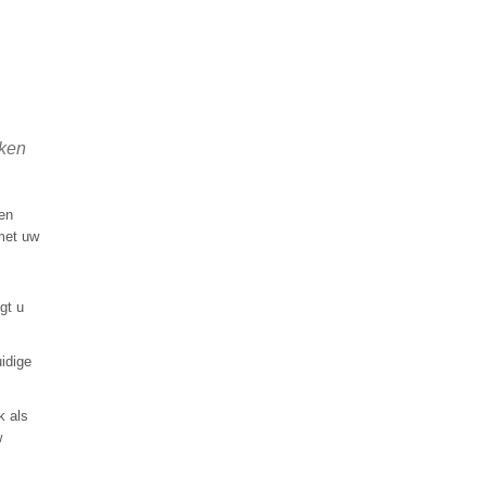
aken
en
 met uw
gt u
idige
k als
w