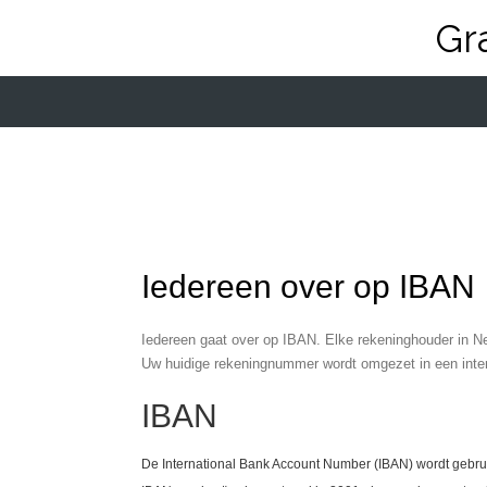
Ga
Gr
direct
naar
de
hoofdinhoud
Iedereen over op IBAN
Iedereen gaat over op IBAN. Elke rekeninghouder in Ne
Uw huidige rekeningnummer wordt omgezet in een inte
IBAN
De International Bank Account Number (IBAN) wordt gebruik