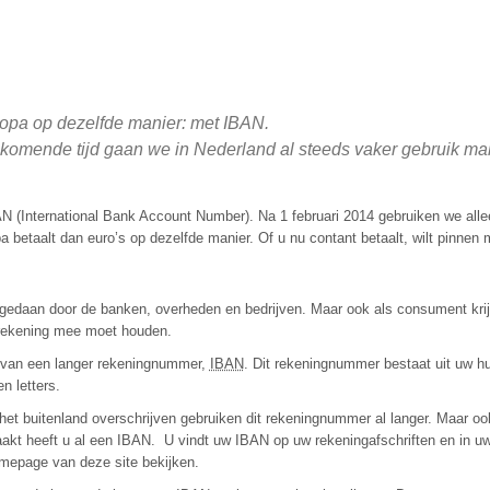
uropa op dezelfde manier: met IBAN.
 komende tijd gaan we in Nederland al steeds vaker gebruik m
 (International Bank Account Number). Na 1 februari 2014 gebruiken we alle
betaalt dan euro’s op dezelfde manier. Of u nu contant betaalt, wilt pinnen
edaan door de banken, overheden en bedrijven. Maar ook als consument krij
u rekening mee moet houden.
 van een langer rekeningnummer,
IBAN
. Dit rekeningnummer bestaat uit uw hu
n letters.
het buitenland overschrijven gebruiken dit rekeningnummer al langer. Maar oo
aakt heeft u al een IBAN. U vindt uw IBAN op uw rekeningafschriften en in u
mepage van deze site bekijken.