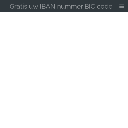
Gratis uw IBAN nummer BIC code
Ga
direct
naar
de
hoofdinhoud